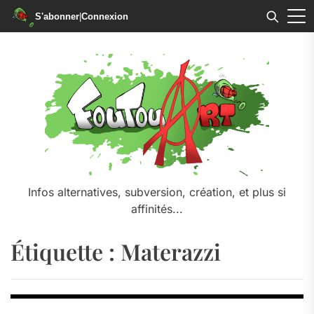
S'abonner
|
Connexion
Skip
to
the
content
Infos alternatives, subversion, création, et plus si
affinités...
Étiquette :
Materazzi