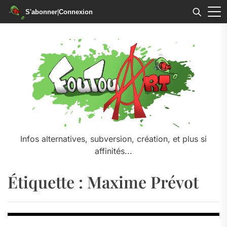
S'abonner
|
Connexion
Skip
to
the
content
Infos alternatives, subversion, création, et plus si
affinités...
Étiquette :
Maxime Prévot