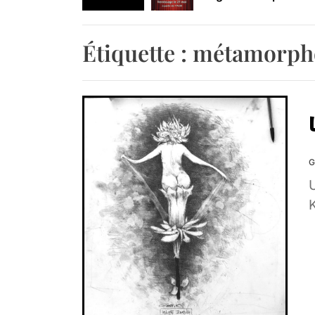
Retrouvez-nous au B
Étiquette :
métamorpho
G
K