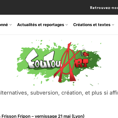
Retrouvez-nou
onné
Actualités et reportages
Créations et textes
 Frisson Fripon – vernissage 21 mai (Lyon)
os’Tock Festival – Samedi 18 juillet (Vaulx-en-Velin)
– Ŝtono, un livre réalisé par Michaël Moretti & Pierre Lacôt
emblement contre l’A412 à l’Établi (Haute-Savoie)
lternatives, subversion, création, et plus si affi
vre Montchat‑Lit – 7 juin 2026 (Lyon 3ᵉ)
 Frisson Fripon – vernissage 21 mai (Lyon)