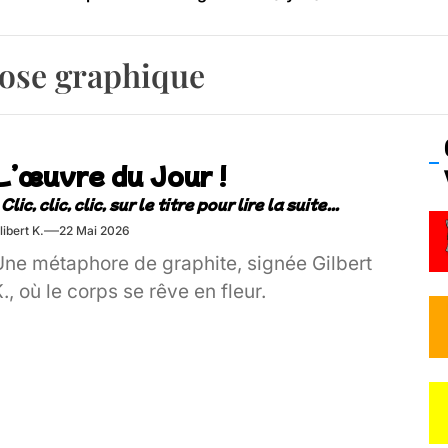
os’Tock Festival – Samedi 18 juillet (Vaulx-en-Velin)
se graphique
L’œuvre du Jour !
libert K.
22 Mai 2026
Une métaphore de graphite, signée Gilbert
., où le corps se rêve en fleur.