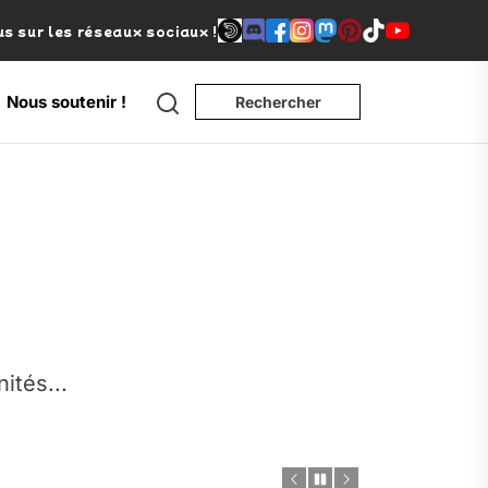
s sur les réseaux sociaux !
Search
Nous soutenir !
Rechercher
e
nités...