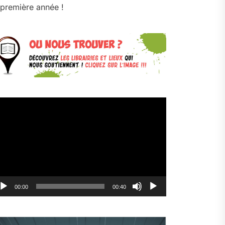
première année !
cteur
déo
00:00
00:40