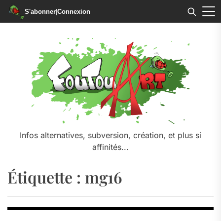
S'abonner
|
Connexion
Skip
to
the
content
Infos alternatives, subversion, création, et plus si
affinités...
Étiquette :
mg16