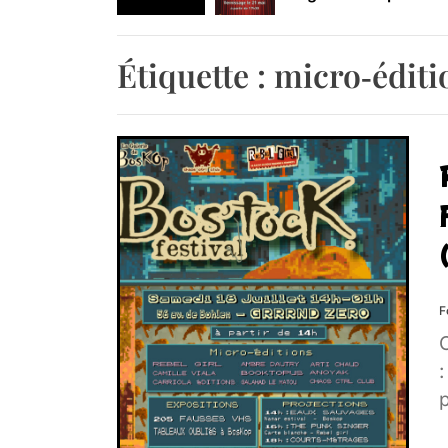
Retrouvez-nous au B
Étiquette :
micro‑éditi
F
C
:
p