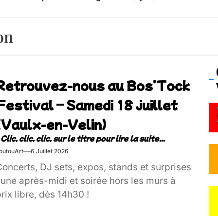
os’Tock Festival – Samedi 18 juillet (Vaulx-en-Velin)
on
Retrouvez-nous au Bos’Tock
Festival – Samedi 18 juillet
(Vaulx-en-Velin)
outouArt
6 Juillet 2026
oncerts, DJ sets, expos, stands et surprises
 une après-midi et soirée hors les murs à
rix libre, dès 14h30 !