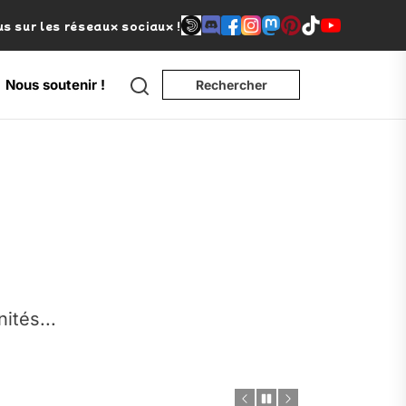
s sur les réseaux sociaux !
Search
Nous soutenir !
Rechercher
e
nités...