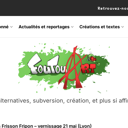
Retrouvez-nou
onné
Actualités et reportages
Créations et textes
 Frisson Fripon – vernissage 21 mai (Lyon)
os’Tock Festival – Samedi 18 juillet (Vaulx-en-Velin)
– Ŝtono, un livre réalisé par Michaël Moretti & Pierre Lacôt
emblement contre l’A412 à l’Établi (Haute-Savoie)
lternatives, subversion, création, et plus si affi
vre Montchat‑Lit – 7 juin 2026 (Lyon 3ᵉ)
 Frisson Fripon – vernissage 21 mai (Lyon)