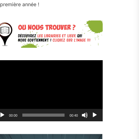
première année !
cteur
déo
00:00
00:40