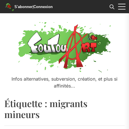
S'abonner
|
Connexion
Skip
to
the
content
Infos alternatives, subversion, création, et plus si
affinités...
Étiquette :
migrants
mineurs