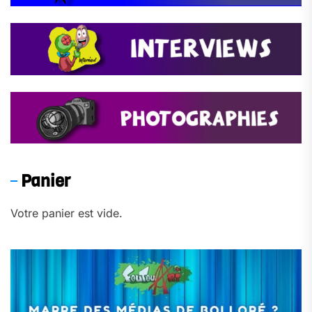
Panier
Votre panier est vide.