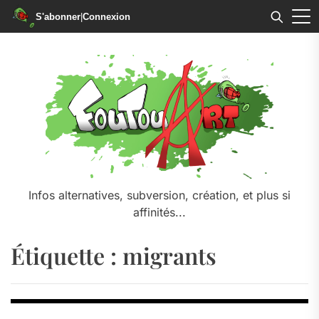
S'abonner
|
Connexion
Skip
to
the
content
Infos alternatives, subversion, création, et plus si
affinités...
Étiquette :
migrants