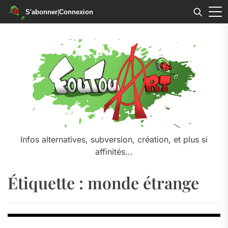
S'abonner
|
Connexion
Skip
to
the
content
Infos alternatives, subversion, création, et plus si
affinités...
Étiquette :
monde étrange