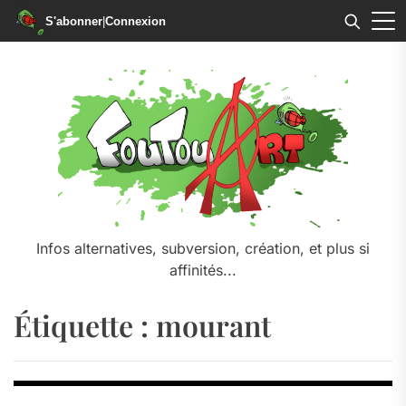
S'abonner
|
Connexion
Skip
to
the
content
Infos alternatives, subversion, création, et plus si
affinités...
Étiquette :
mourant