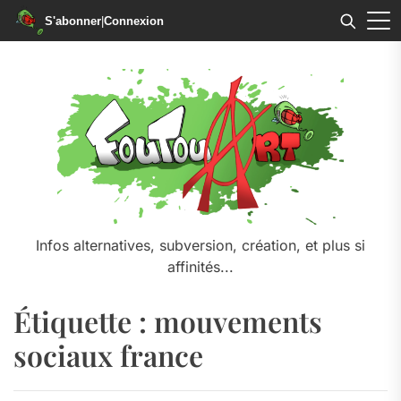
S'abonner
|
Connexion
Skip
to
the
content
Infos alternatives, subversion, création, et plus si
affinités...
Étiquette :
mouvements
sociaux france