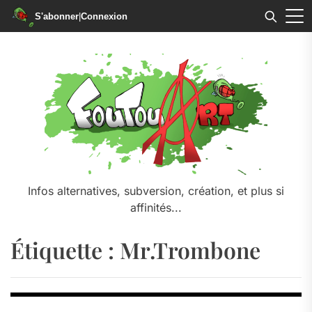
S'abonner
|
Connexion
Skip
to
the
content
Infos alternatives, subversion, création, et plus si
affinités...
Étiquette :
Mr.Trombone