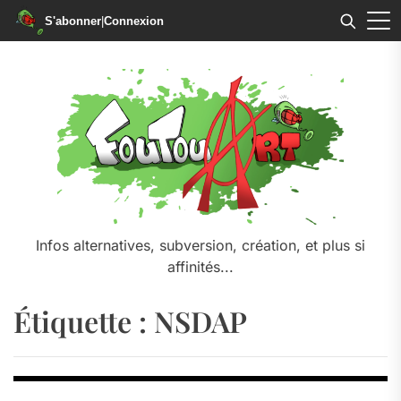
S'abonner
|
Connexion
Skip
to
the
content
Infos alternatives, subversion, création, et plus si
affinités...
Étiquette :
NSDAP