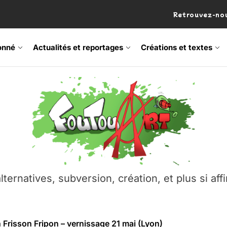
Retrouvez-nou
onné
Actualités et reportages
Créations et textes
 Frisson Fripon – vernissage 21 mai (Lyon)
os’Tock Festival – Samedi 18 juillet (Vaulx-en-Velin)
– Ŝtono, un livre réalisé par Michaël Moretti & Pierre Lacôt
emblement contre l’A412 à l’Établi (Haute-Savoie)
lternatives, subversion, création, et plus si affi
vre Montchat‑Lit – 7 juin 2026 (Lyon 3ᵉ)
 Frisson Fripon – vernissage 21 mai (Lyon)