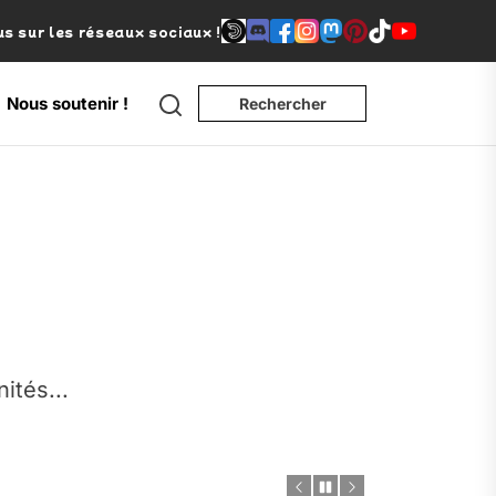
s sur les réseaux sociaux !
Search
Nous soutenir !
Rechercher
e
nités...