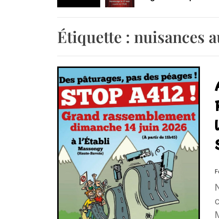
Retrouvez-nous au B
Étiquette :
nuisances a
F
c