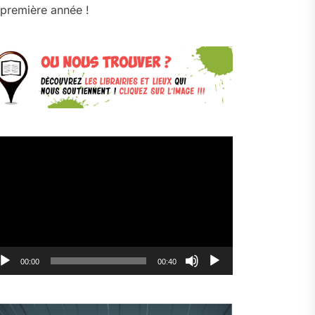
première année !
cteur
déo
00:00
00:40