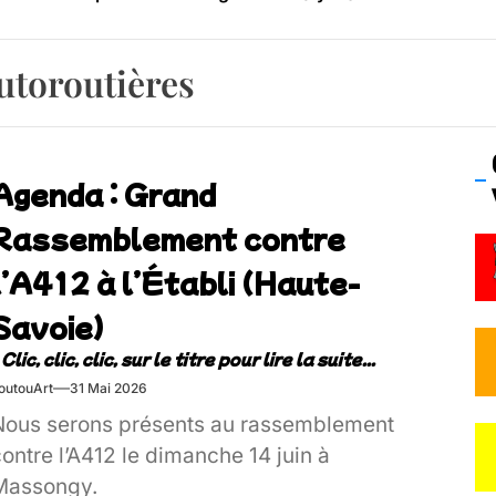
os’Tock Festival – Samedi 18 juillet (Vaulx-en-Velin)
utoroutières
Agenda : Grand
Rassemblement contre
l’A412 à l’Établi (Haute-
Savoie)
outouArt
31 Mai 2026
Nous serons présents au rassemblement
ontre l’A412 le dimanche 14 juin à
Massongy.