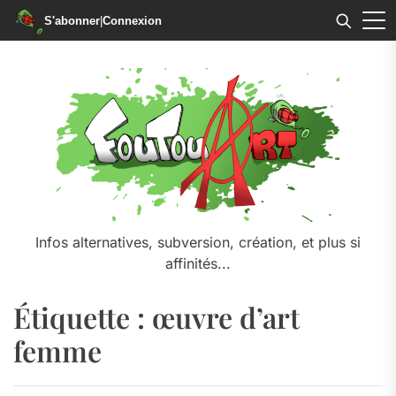
S'abonner
|
Connexion
Skip
to
the
content
Infos alternatives, subversion, création, et plus si
affinités...
Étiquette :
œuvre d’art
femme