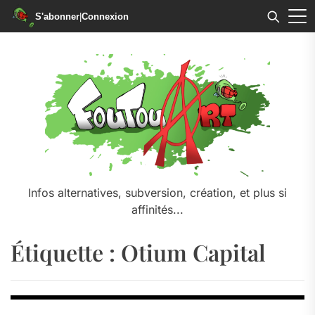
S'abonner
|
Connexion
Skip
to
the
content
Infos alternatives, subversion, création, et plus si
affinités...
Étiquette :
Otium Capital