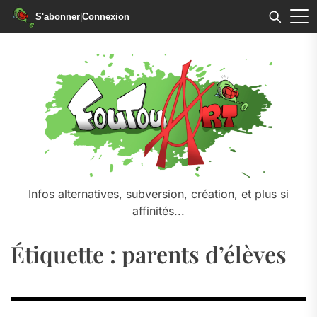
S'abonner
|
Connexion
Skip
to
the
content
Infos alternatives, subversion, création, et plus si
affinités...
Étiquette :
parents d’élèves