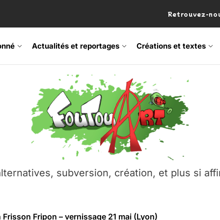
Retrouvez-nou
onné
Actualités et reportages
Créations et textes
 Frisson Fripon – vernissage 21 mai (Lyon)
os’Tock Festival – Samedi 18 juillet (Vaulx-en-Velin)
– Ŝtono, un livre réalisé par Michaël Moretti & Pierre Lacôt
emblement contre l’A412 à l’Établi (Haute-Savoie)
lternatives, subversion, création, et plus si affi
vre Montchat‑Lit – 7 juin 2026 (Lyon 3ᵉ)
 Frisson Fripon – vernissage 21 mai (Lyon)