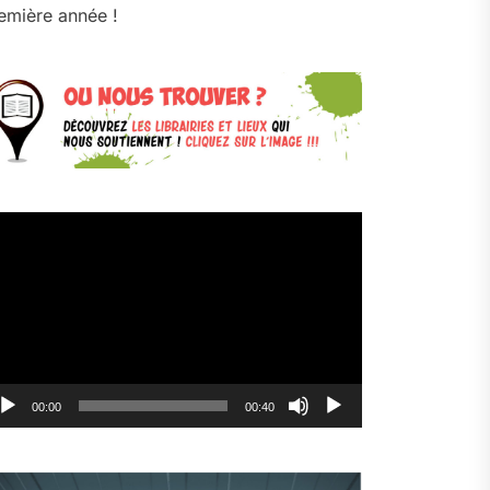
emière année !
cteur
déo
00:00
00:40