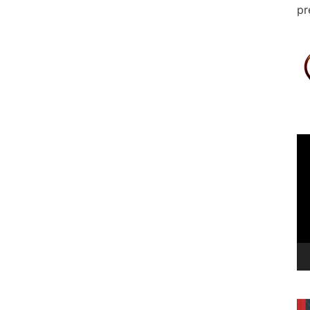
pr
Le
vi