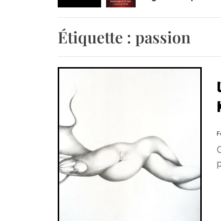
Retrouvez-nous au B
Étiquette :
passion
F
C
p