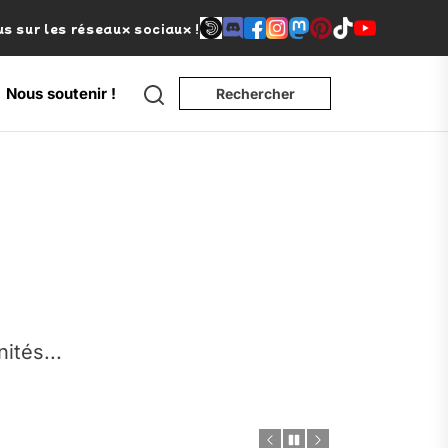
s sur les réseaux sociaux !
Search
Nous soutenir !
Rechercher
e
nités...