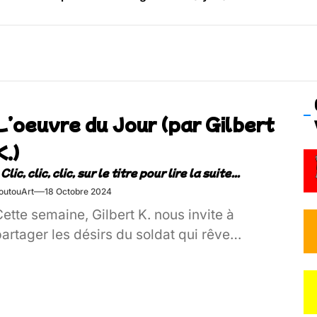
os’Tock Festival – Samedi 18 juillet (Vaulx-en-Velin)
L’oeuvre du Jour (par Gilbert
K.)
outouArt
18 Octobre 2024
ette semaine, Gilbert K. nous invite à
artager les désirs du soldat qui rêve…