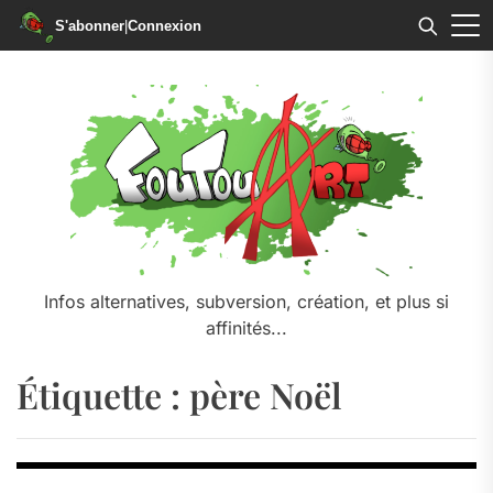
S'abonner
|
Connexion
Skip
to
the
content
Infos alternatives, subversion, création, et plus si
affinités...
Étiquette :
père Noël