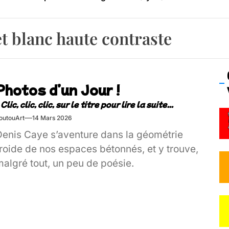
os’Tock Festival – Samedi 18 juillet (Vaulx-en-Velin)
et blanc haute contraste
Photos d’un Jour !
outouArt
14 Mars 2026
Denis Caye s’aventure dans la géométrie
roide de nos espaces bétonnés, et y trouve,
malgré tout, un peu de poésie.