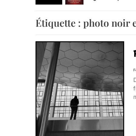
Retrouvez-nous au B
Étiquette :
photo noir 
F
f