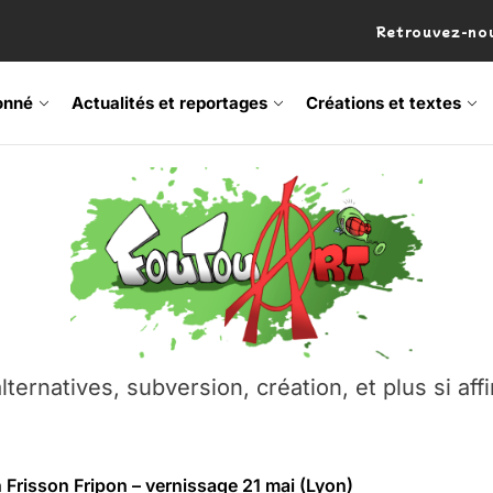
Retrouvez-nou
onné
Actualités et reportages
Créations et textes
 Frisson Fripon – vernissage 21 mai (Lyon)
os’Tock Festival – Samedi 18 juillet (Vaulx-en-Velin)
– Ŝtono, un livre réalisé par Michaël Moretti & Pierre Lacôt
emblement contre l’A412 à l’Établi (Haute-Savoie)
lternatives, subversion, création, et plus si affi
vre Montchat‑Lit – 7 juin 2026 (Lyon 3ᵉ)
 Frisson Fripon – vernissage 21 mai (Lyon)