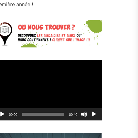
emière année !
cteur
déo
00:00
00:40