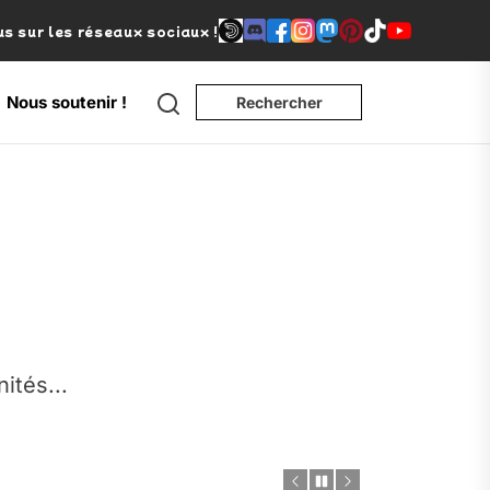
s sur les réseaux sociaux !
Search
Nous soutenir !
Rechercher
e
nités...