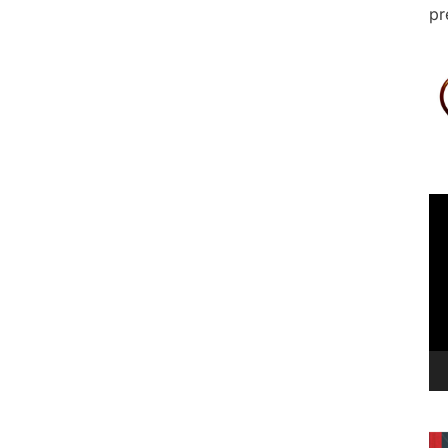
pr
Le
vi