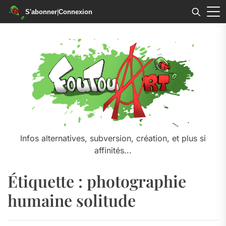
S'abonner
|
Connexion
Skip
to
the
content
Infos alternatives, subversion, création, et plus si
affinités...
Étiquette :
photographie
humaine solitude