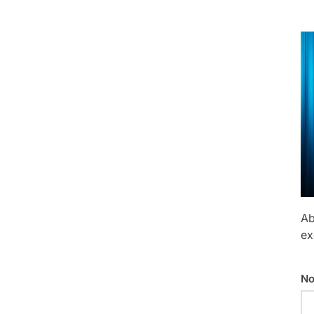
Ab
ex
No