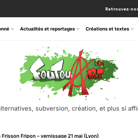
Retrouvez-nou
onné
Actualités et reportages
Créations et textes
 Frisson Fripon – vernissage 21 mai (Lyon)
os’Tock Festival – Samedi 18 juillet (Vaulx-en-Velin)
– Ŝtono, un livre réalisé par Michaël Moretti & Pierre Lacôt
emblement contre l’A412 à l’Établi (Haute-Savoie)
lternatives, subversion, création, et plus si affi
vre Montchat‑Lit – 7 juin 2026 (Lyon 3ᵉ)
 Frisson Fripon – vernissage 21 mai (Lyon)