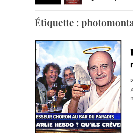
Retrouvez-nous au B
Étiquette :
photomonta
D
A