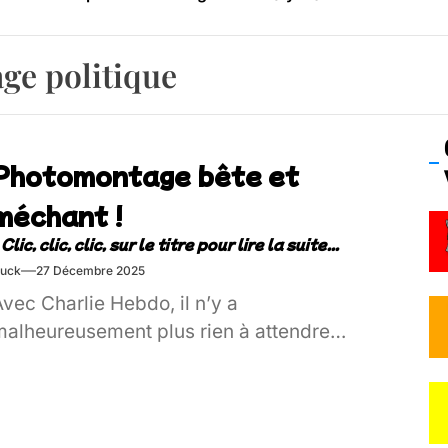
os’Tock Festival – Samedi 18 juillet (Vaulx-en-Velin)
ge politique
Photomontage bête et
méchant !
uck
27 Décembre 2025
vec Charlie Hebdo, il n’y a
malheureusement plus rien à attendre…