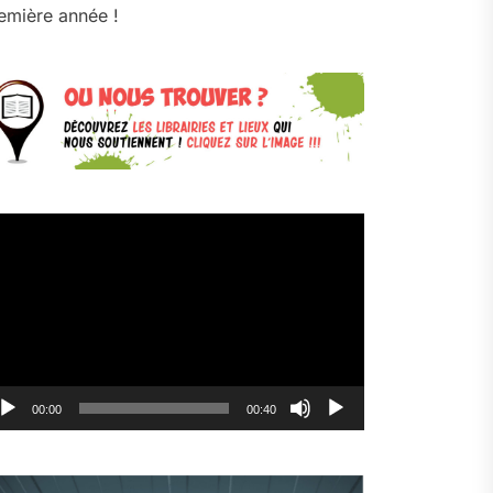
emière année !
cteur
déo
00:00
00:40