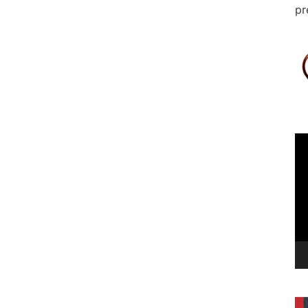
pr
Le
vi