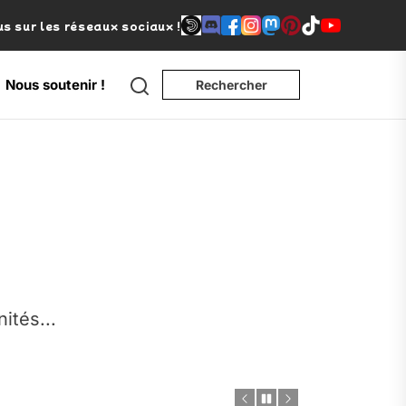
s sur les réseaux sociaux !
Search
Nous soutenir !
Rechercher
e
nités...