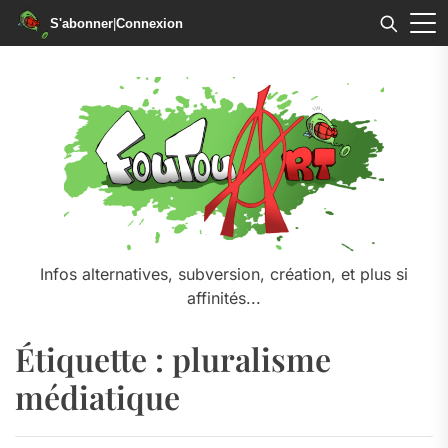
S'abonner
|
Connexion
Skip
to
the
content
Infos alternatives, subversion, création, et plus si
affinités...
Étiquette :
pluralisme
médiatique