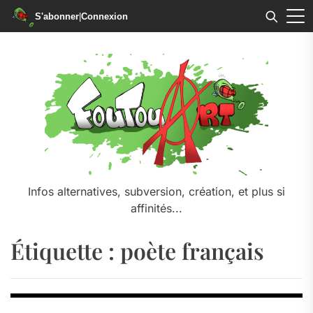
S'abonner
|
Connexion
Skip
to
the
content
Infos alternatives, subversion, création, et plus si
affinités...
Étiquette :
poète français