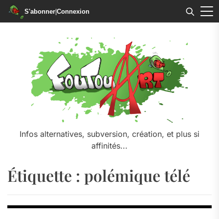
S'abonner
|
Connexion
Skip
to
the
content
Infos alternatives, subversion, création, et plus si
affinités...
Étiquette :
polémique télé