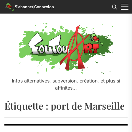
S'abonner
|
Connexion
Skip
to
the
content
Infos alternatives, subversion, création, et plus si
affinités...
Étiquette :
port de Marseille