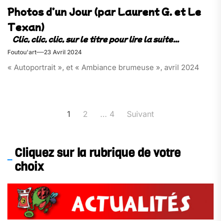
Photos d’un Jour (par Laurent G. et Le
Texan)
Foutou'art
23 Avril 2024
« Autoportrait », et « Ambiance brumeuse », avril 2024
Pagination
1
2
…
4
Suivant
des
publications
Cliquez sur la rubrique de votre
choix