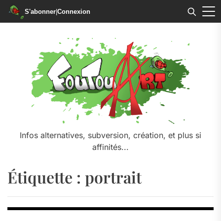
S'abonner
|
Connexion
Skip
to
the
content
Infos alternatives, subversion, création, et plus si
affinités...
Étiquette :
portrait