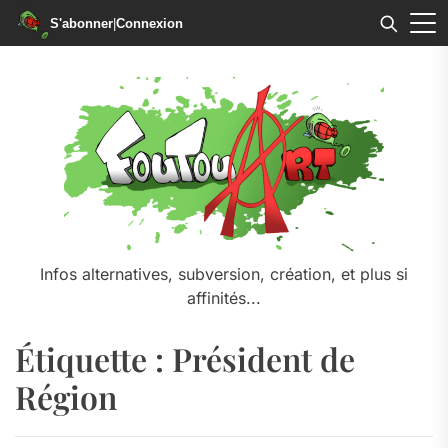
S'abonner
|
Connexion
Skip
to
the
content
Infos alternatives, subversion, création, et plus si
affinités...
Étiquette :
Président de
Région