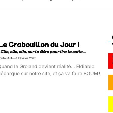
os’Tock Festival – Samedi 18 juillet (Vaulx-en-Velin)
Le Crabouillon du Jour !
outouArt
1 Février 2026
Quand le Groland devient réalité… Eldiablo
ébarque sur notre site, et ça va faire BOUM !