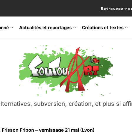
Retrouvez-nou
onné
Actualités et reportages
Créations et textes
 Frisson Fripon – vernissage 21 mai (Lyon)
os’Tock Festival – Samedi 18 juillet (Vaulx-en-Velin)
– Ŝtono, un livre réalisé par Michaël Moretti & Pierre Lacôt
emblement contre l’A412 à l’Établi (Haute-Savoie)
lternatives, subversion, création, et plus si affi
vre Montchat‑Lit – 7 juin 2026 (Lyon 3ᵉ)
 Frisson Fripon – vernissage 21 mai (Lyon)