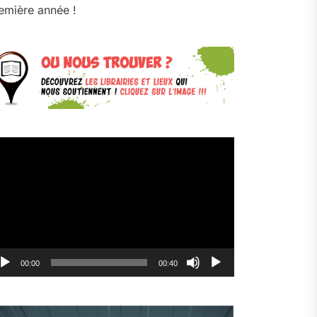
emière année !
cteur
déo
00:00
00:40