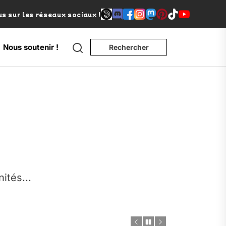
s sur les réseaux sociaux !
Search
Nous soutenir !
Rechercher
e
nités...