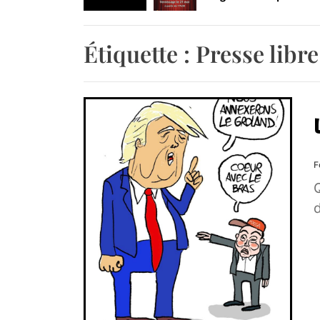
Retrouvez-nous au B
Étiquette :
Presse libre
F
d