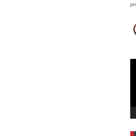
pr
Le
vi