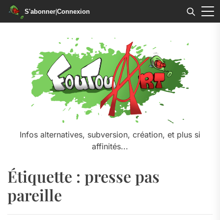
S'abonner
|
Connexion
Skip
to
the
content
Infos alternatives, subversion, création, et plus si
affinités...
Étiquette :
presse pas
pareille