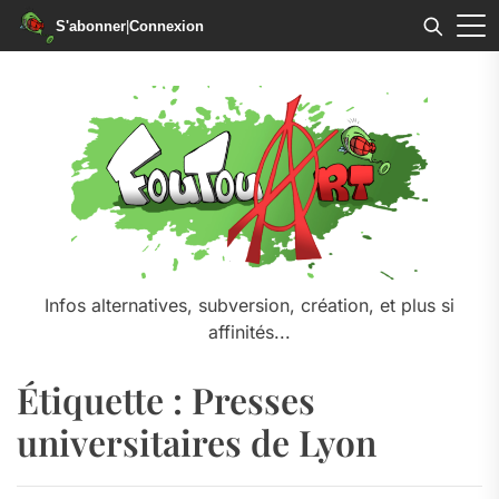
S'abonner
|
Connexion
Skip
to
the
content
Infos alternatives, subversion, création, et plus si
affinités...
Étiquette :
Presses
universitaires de Lyon