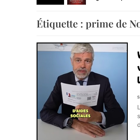
Retrouvez-nous au B
Étiquette :
prime de N
S