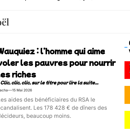
os’Tock Festival – Samedi 18 juillet (Vaulx-en-Velin)
oël
Wauquiez : l’homme qui aime
voler les pauvres pour nourrir
les riches
acha
15 Mai 2026
Les aides des bénéficiaires du RSA le
scandalisent. Les 178 428 € de dîners des
décideurs, beaucoup moins.