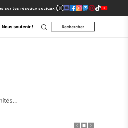
s sur les réseaux sociaux !
Search
Nous soutenir !
Rechercher
e
nités...