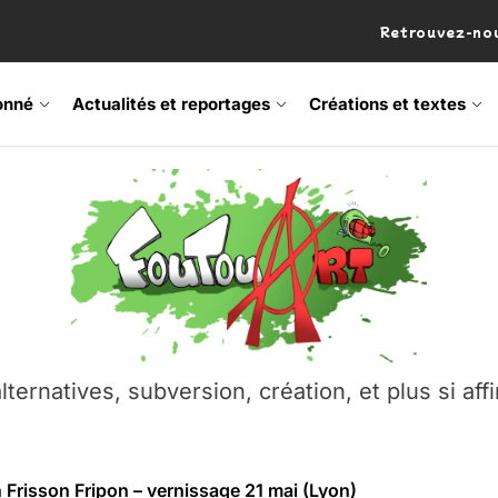
Retrouvez-nou
onné
Actualités et reportages
Créations et textes
 Frisson Fripon – vernissage 21 mai (Lyon)
os’Tock Festival – Samedi 18 juillet (Vaulx-en-Velin)
– Ŝtono, un livre réalisé par Michaël Moretti & Pierre Lacôt
emblement contre l’A412 à l’Établi (Haute-Savoie)
lternatives, subversion, création, et plus si affi
vre Montchat‑Lit – 7 juin 2026 (Lyon 3ᵉ)
 Frisson Fripon – vernissage 21 mai (Lyon)