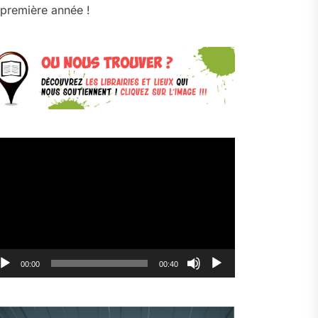
première année !
cteur
déo
00:00
00:40