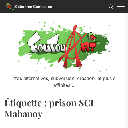
S'abonner
|
Connexion
Skip
to
the
content
Infos alternatives, subversion, création, et plus si
affinités...
Étiquette :
prison SCI
Mahanoy