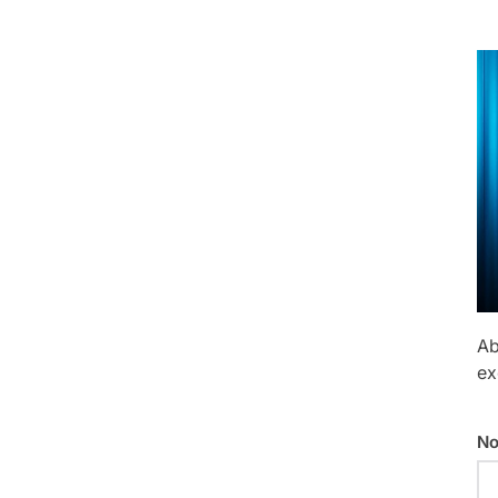
Ab
ex
No