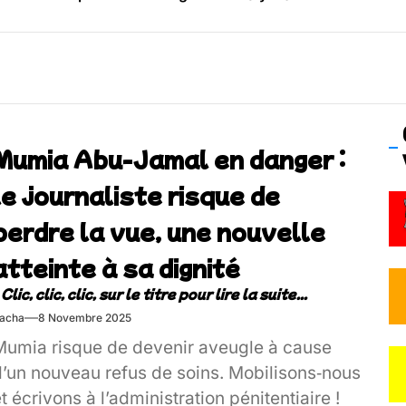
os’Tock Festival – Samedi 18 juillet (Vaulx-en-Velin)
Mumia Abu-Jamal en danger :
le journaliste risque de
perdre la vue, une nouvelle
atteinte à sa dignité
acha
8 Novembre 2025
Mumia risque de devenir aveugle à cause
d’un nouveau refus de soins. Mobilisons‑nous
t écrivons à l’administration pénitentiaire !