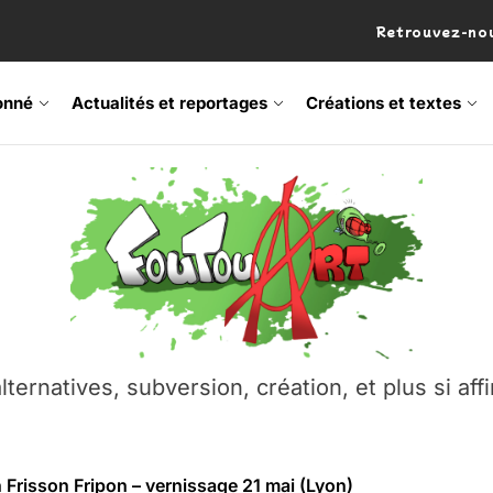
Retrouvez-nou
onné
Actualités et reportages
Créations et textes
 Frisson Fripon – vernissage 21 mai (Lyon)
os’Tock Festival – Samedi 18 juillet (Vaulx-en-Velin)
– Ŝtono, un livre réalisé par Michaël Moretti & Pierre Lacôt
emblement contre l’A412 à l’Établi (Haute-Savoie)
lternatives, subversion, création, et plus si affi
vre Montchat‑Lit – 7 juin 2026 (Lyon 3ᵉ)
 Frisson Fripon – vernissage 21 mai (Lyon)