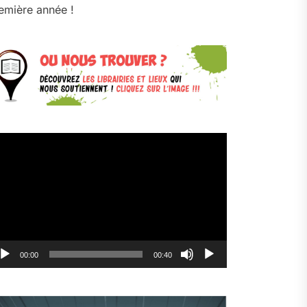
emière année !
cteur
déo
00:00
00:40