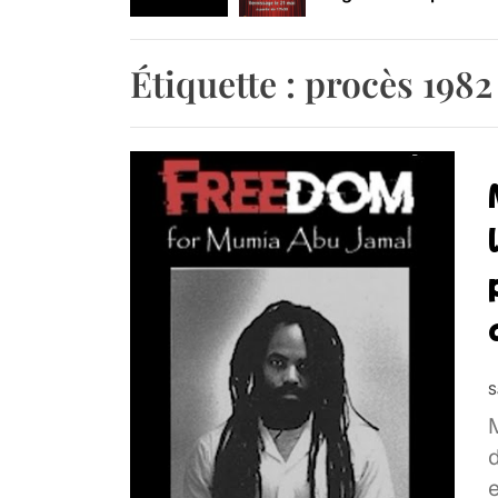
Retrouvez-nous au B
Étiquette :
procès 1982
S
e