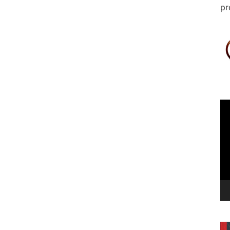
pr
Le
vi