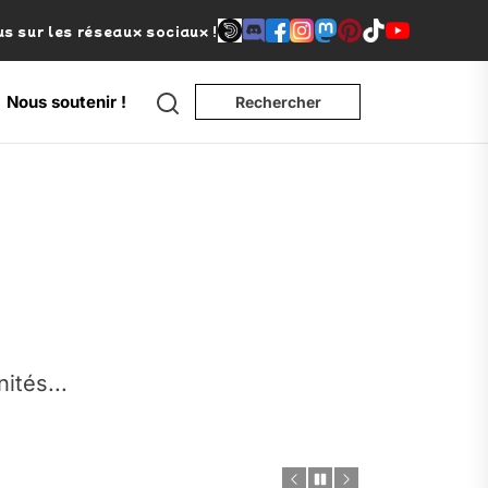
s sur les réseaux sociaux !
Search
Nous soutenir !
Rechercher
e
nités...