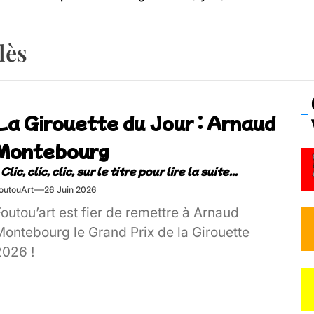
os’Tock Festival – Samedi 18 juillet (Vaulx-en-Velin)
lès
La Girouette du Jour : Arnaud
Montebourg
outouArt
26 Juin 2026
outou’art est fier de remettre à Arnaud
Montebourg le Grand Prix de la Girouette
2026 !