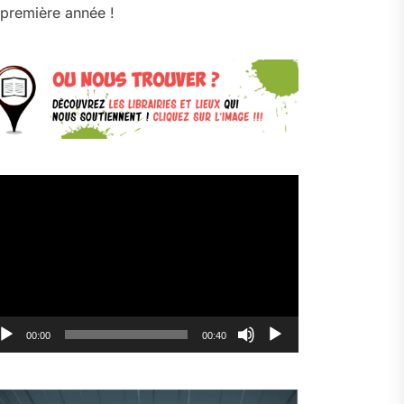
première année !
cteur
déo
00:00
00:40