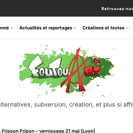
Retrouvez-nou
onné
Actualités et reportages
Créations et textes
 Frisson Fripon – vernissage 21 mai (Lyon)
os’Tock Festival – Samedi 18 juillet (Vaulx-en-Velin)
– Ŝtono, un livre réalisé par Michaël Moretti & Pierre Lacôt
emblement contre l’A412 à l’Établi (Haute-Savoie)
lternatives, subversion, création, et plus si affi
vre Montchat‑Lit – 7 juin 2026 (Lyon 3ᵉ)
 Frisson Fripon – vernissage 21 mai (Lyon)