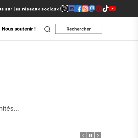
s sur les réseaux sociaux !
Search
Nous soutenir !
Rechercher
e
nités...