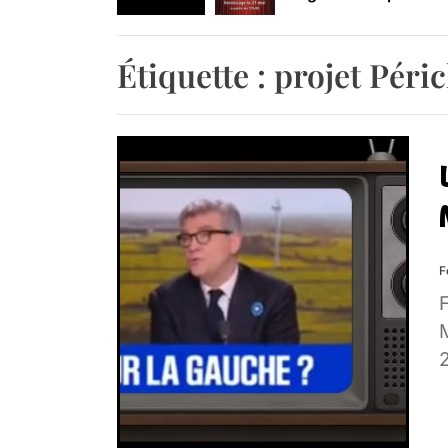
Retrouvez-nous au B
Étiquette :
projet Péric
F
F