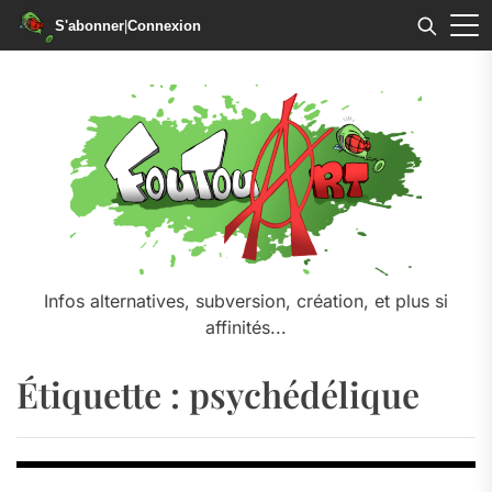
S'abonner
|
Connexion
Skip
to
the
content
Infos alternatives, subversion, création, et plus si
affinités...
Étiquette :
psychédélique