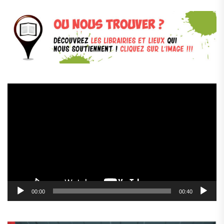
Lecteur
vidéo
00:00
00:40