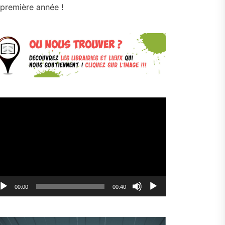
première année !
cteur
déo
00:00
00:40