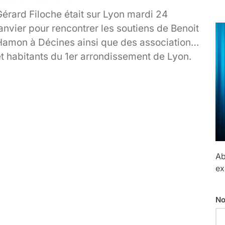
érard Filoche était sur Lyon mardi 24
anvier pour rencontrer les soutiens de Benoit
Hamon à Décines ainsi que des associations
et habitants du 1er arrondissement de Lyon.
« Scandaleusement écarté » de la primaire
ocialiste « pour des raisons politiques »[..]
Ab
ex
No