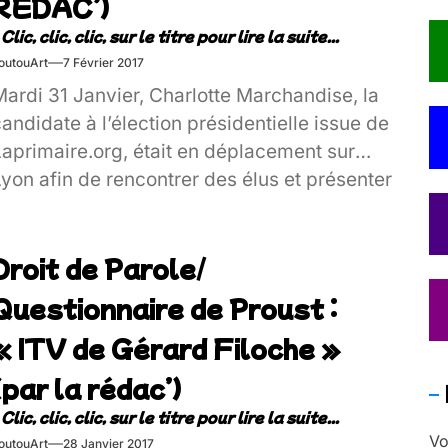
RÉDAC’)
outouArt
7 Février 2017
ardi 31 Janvier, Charlotte Marchandise, la
andidate à l’élection présidentielle issue de
Laprimaire.org, était en déplacement sur
yon afin de rencontrer des élus et présenter
son programme.
a Foutou’art TV est allée à sa rencontre afin
Droit de Parole/
’en savoir un peu plus sur sa candidature.
Questionnaire de Proust :
« ITV de Gérard Filoche »
(par la rédac’)
Vo
outouArt
28 Janvier 2017