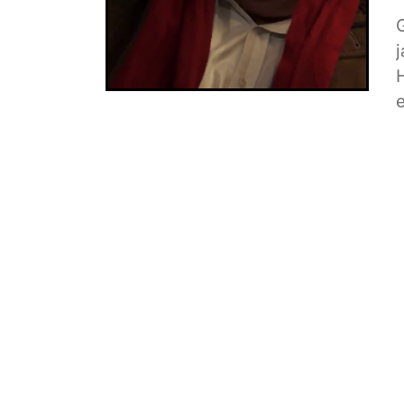
G
j
s