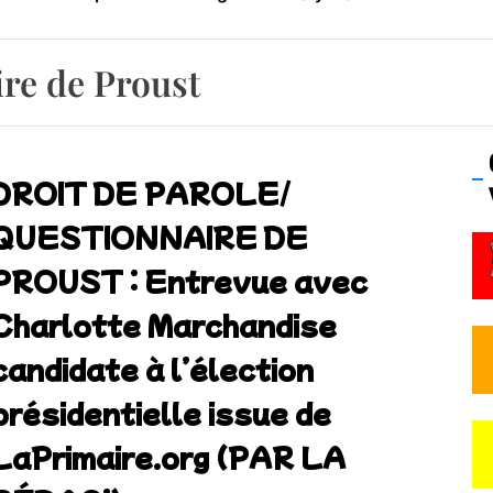
os’Tock Festival – Samedi 18 juillet (Vaulx-en-Velin)
re de Proust
DROIT DE PAROLE/
QUESTIONNAIRE DE
PROUST : Entrevue avec
Charlotte Marchandise
candidate à l’élection
présidentielle issue de
LaPrimaire.org (PAR LA