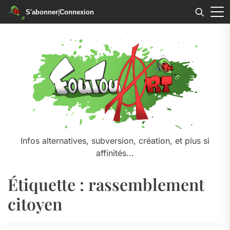
S'abonner
|
Connexion
Skip
to
the
content
Infos alternatives, subversion, création, et plus si
affinités...
Étiquette :
rassemblement
citoyen