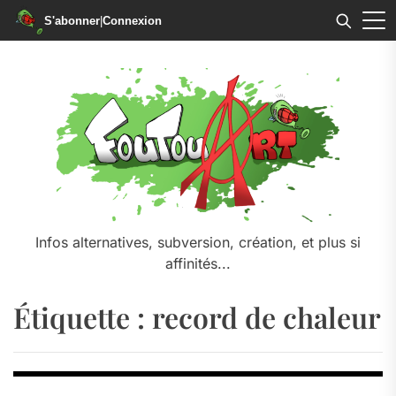
S'abonner
|
Connexion
Skip
to
the
content
Infos alternatives, subversion, création, et plus si
affinités...
Étiquette :
record de chaleur