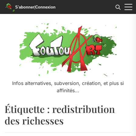
S'abonner
|
Connexion
Skip
to
the
content
Infos alternatives, subversion, création, et plus si
affinités...
Étiquette :
redistribution
des richesses