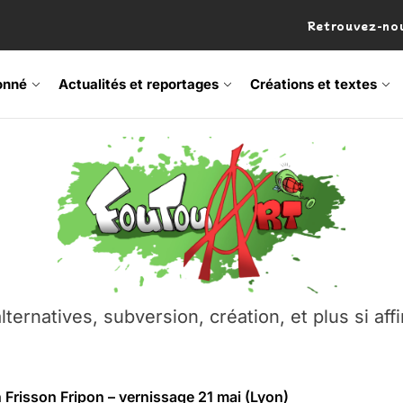
Retrouvez-nou
onné
Actualités et reportages
Créations et textes
 Frisson Fripon – vernissage 21 mai (Lyon)
os’Tock Festival – Samedi 18 juillet (Vaulx-en-Velin)
– Ŝtono, un livre réalisé par Michaël Moretti & Pierre Lacôt
emblement contre l’A412 à l’Établi (Haute-Savoie)
lternatives, subversion, création, et plus si affi
vre Montchat‑Lit – 7 juin 2026 (Lyon 3ᵉ)
 Frisson Fripon – vernissage 21 mai (Lyon)