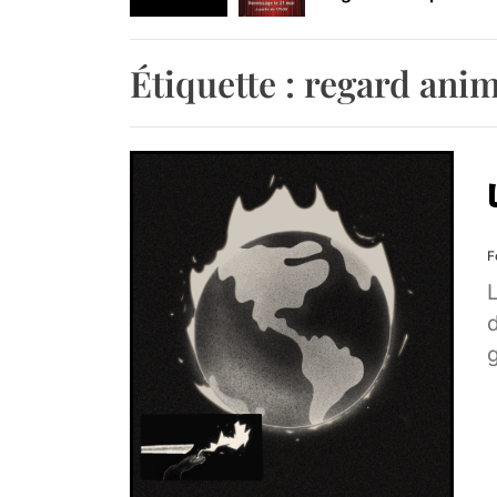
Retrouvez-nous au B
Étiquette :
regard anim
F
L
d