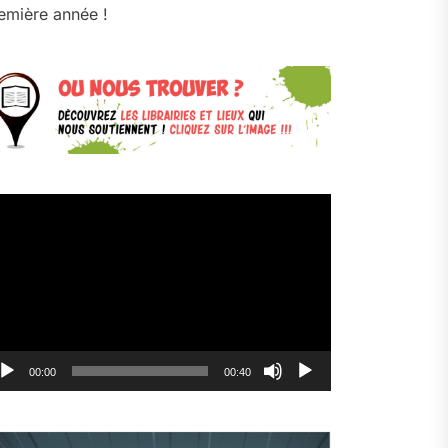
emière année !
cteur
déo
00:00
00:40