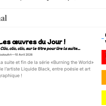
os’Tock Festival – Samedi 18 juillet (Vaulx-en-Velin)
al
Les œuvres du Jour !
outouArt
10 Avril 2026
a suite et fin de la série «Burning the World»
e l’artiste Liquide Black, entre poésie et art
graphique !