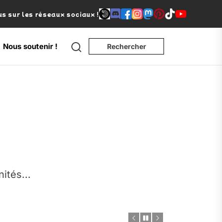
s sur les réseaux sociaux !
Search
Nous soutenir !
Rechercher
e
nités...