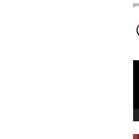
pr
Le
vi