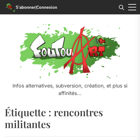
S'abonner
|
Connexion
Skip
to
the
content
Infos alternatives, subversion, création, et plus si
affinités...
Étiquette :
rencontres
militantes