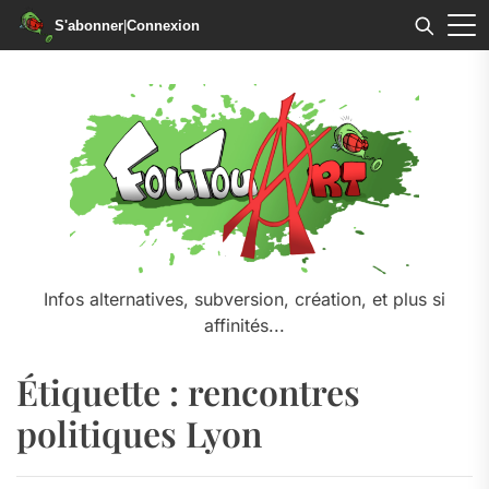
S'abonner
|
Connexion
Skip
to
the
content
Infos alternatives, subversion, création, et plus si
affinités...
Étiquette :
rencontres
politiques Lyon