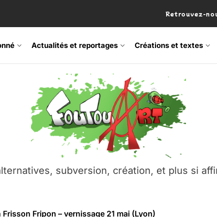
Retrouvez-nou
onné
Actualités et reportages
Créations et textes
 Frisson Fripon – vernissage 21 mai (Lyon)
os’Tock Festival – Samedi 18 juillet (Vaulx-en-Velin)
– Ŝtono, un livre réalisé par Michaël Moretti & Pierre Lacôt
emblement contre l’A412 à l’Établi (Haute-Savoie)
lternatives, subversion, création, et plus si affi
vre Montchat‑Lit – 7 juin 2026 (Lyon 3ᵉ)
 Frisson Fripon – vernissage 21 mai (Lyon)