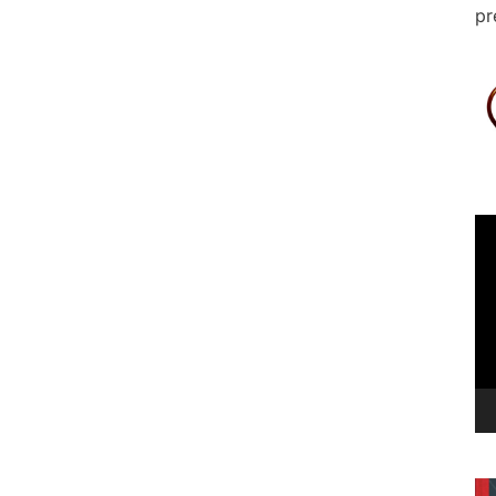
pr
Le
vi