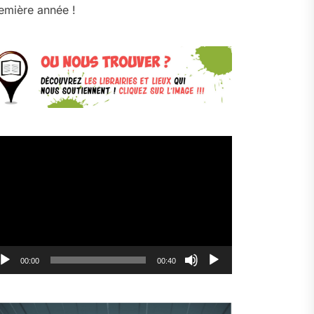
emière année !
cteur
déo
00:00
00:40