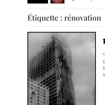
Retrouvez-nous au B
Étiquette :
rénovation
L
M
i