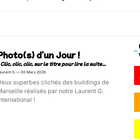
os’Tock Festival – Samedi 18 juillet (Vaulx-en-Velin)
Photo(s) d’un Jour !
aurent G.
30 Mars 2026
Deux superbes clichés des buildings de
arseille réalisés par notre Laurent G.
nternational !