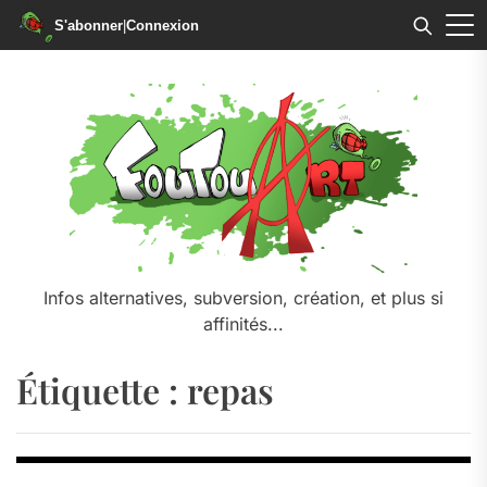
S'abonner
|
Connexion
Skip
to
the
content
Infos alternatives, subversion, création, et plus si
affinités...
Étiquette :
repas