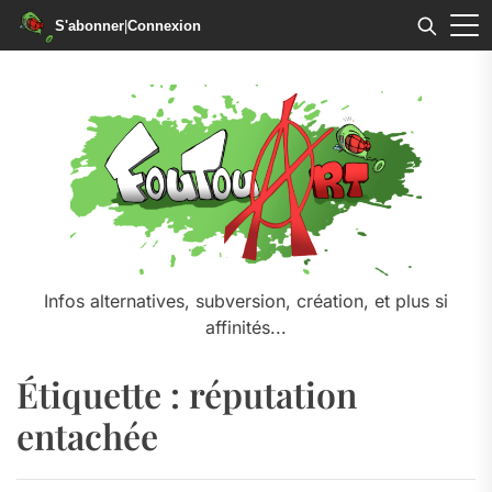
S'abonner
|
Connexion
Skip
to
the
content
Infos alternatives, subversion, création, et plus si
affinités...
Étiquette :
réputation
entachée