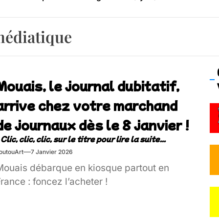
os’Tock Festival – Samedi 18 juillet (Vaulx-en-Velin)
médiatique
Mouais, le journal dubitatif,
arrive chez votre marchand
de journaux dès le 8 janvier !
outouArt
7 Janvier 2026
Mouais débarque en kiosque partout en
rance : foncez l’acheter !