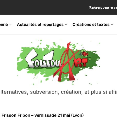
Retrouvez-nou
onné
Actualités et reportages
Créations et textes
 Frisson Fripon – vernissage 21 mai (Lyon)
os’Tock Festival – Samedi 18 juillet (Vaulx-en-Velin)
– Ŝtono, un livre réalisé par Michaël Moretti & Pierre Lacôt
emblement contre l’A412 à l’Établi (Haute-Savoie)
lternatives, subversion, création, et plus si affi
vre Montchat‑Lit – 7 juin 2026 (Lyon 3ᵉ)
 Frisson Fripon – vernissage 21 mai (Lyon)