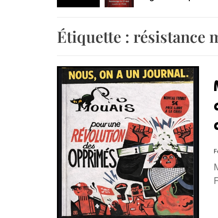
Retrouvez-nous au B
Étiquette :
résistance 
F
F