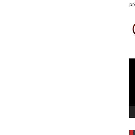
pr
Le
vi