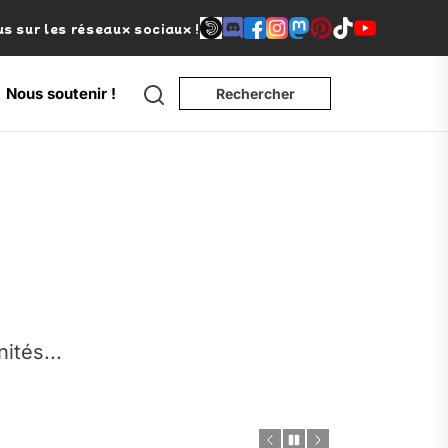
s sur les réseaux sociaux !
Search
Nous soutenir !
Rechercher
e
nités...