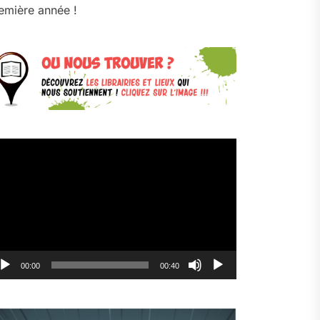
emière année !
cteur
déo
00:00
00:40