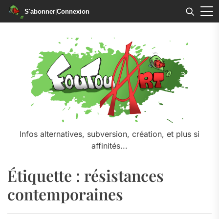
S'abonner
|
Connexion
Skip
to
the
content
Infos alternatives, subversion, création, et plus si
affinités...
Étiquette :
résistances
contemporaines