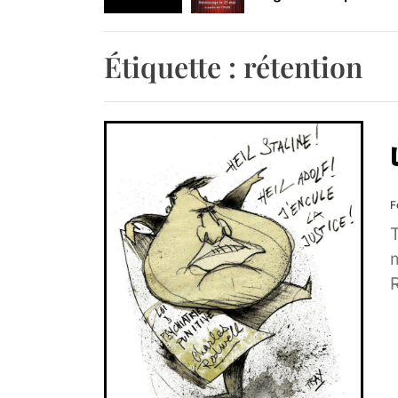
Retrouvez-nous au B
Étiquette :
rétention
F
T