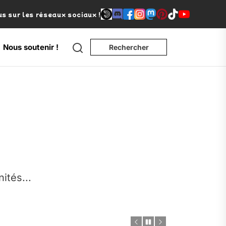
s sur les réseaux sociaux !
Search
Nous soutenir !
Rechercher
e
nités...