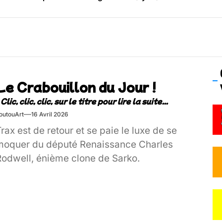
os’Tock Festival – Samedi 18 juillet (Vaulx-en-Velin)
Le Crabouillon du Jour !
outouArt
16 Avril 2026
rax est de retour et se paie le luxe de se
moquer du député Renaissance Charles
Rodwell, énième clone de Sarko.