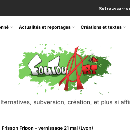
Retrouvez-nou
onné
Actualités et reportages
Créations et textes
 Frisson Fripon – vernissage 21 mai (Lyon)
os’Tock Festival – Samedi 18 juillet (Vaulx-en-Velin)
– Ŝtono, un livre réalisé par Michaël Moretti & Pierre Lacôt
emblement contre l’A412 à l’Établi (Haute-Savoie)
lternatives, subversion, création, et plus si affi
vre Montchat‑Lit – 7 juin 2026 (Lyon 3ᵉ)
 Frisson Fripon – vernissage 21 mai (Lyon)