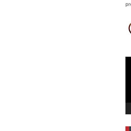
pr
Le
vi