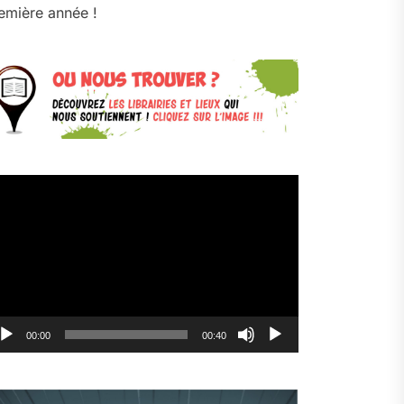
emière année !
cteur
déo
00:00
00:40