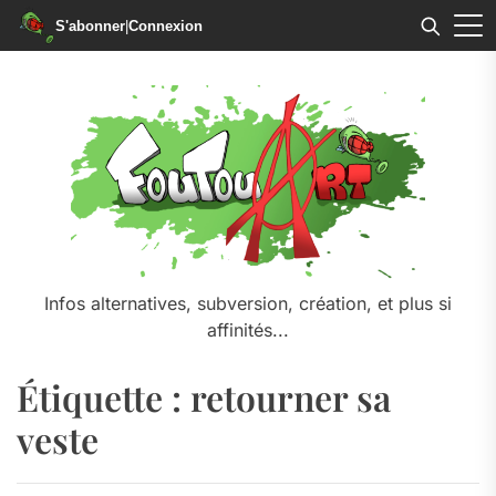
S'abonner
|
Connexion
Skip
to
the
content
Infos alternatives, subversion, création, et plus si
affinités...
Étiquette :
retourner sa
veste