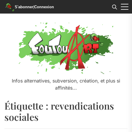
S'abonner
|
Connexion
Skip
to
the
content
Infos alternatives, subversion, création, et plus si
affinités...
Étiquette :
revendications
sociales